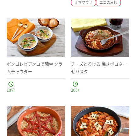
＃ママワザ
エコのみ焼
ボンゴレビアンコで簡単 クラ
チーズとろける 焼きボロネー
ムチャウダー
ゼパスタ
18
分
20
分