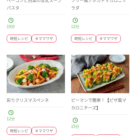
パスタ
ラダ
10
分
12
分
時短レシピ
＃ママワザ
時短レシピ
＃ママワザ
彩りクリスマスペンネ
ピーマンで簡単！【ピザ風マ
カロニチーズ】
12
分
15
分
時短レシピ
＃ママワザ