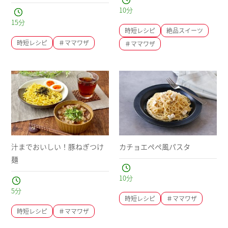
10
分
15
分
時短レシピ
絶品スイーツ
時短レシピ
＃ママワザ
＃ママワザ
汁までおいしい！豚ねぎつけ
カチョエペペ風パスタ
麺
10
分
5
分
時短レシピ
＃ママワザ
時短レシピ
＃ママワザ