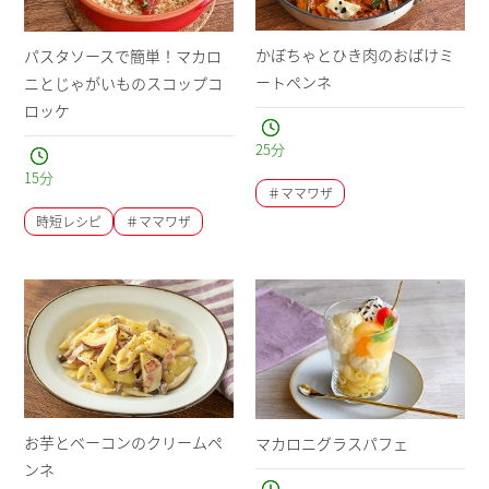
かぼちゃとひき肉のおばけミ
パスタソースで簡単！マカロ
ートペンネ
ニとじゃがいものスコップコ
ロッケ
25
分
15
分
＃ママワザ
時短レシピ
＃ママワザ
お芋とベーコンのクリームペ
マカロニグラスパフェ
ンネ