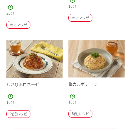
10
分
20
分
＃ママワザ
＃ママワザ
梅カルボナーラ
わさびボロネーゼ
10
分
10
分
時短レシピ
時短レシピ