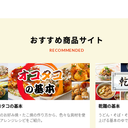
おすすめ商品サイト
RECOMMENDED
乾麺の基本
を使
うどん・そば・そうめん・ひやむぎの乾麺をおいしく仕
た
上げる基本のゆで方や、アレンジレシピをご紹介！
タ
分