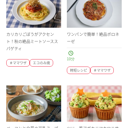
カリカリごぼうがアクセン
ワンパンで簡単！絶品ボロネ
ト！秋の絶品ミートソースス
ーゼ
パゲティ
10
分
＃ママワザ
エコのみ焼
時短レシピ
＃ママワザ
ベーコンと白菜の豆乳スープ
ツリー風アボカドマカロニサ