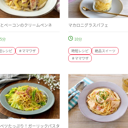
とベーコンのクリームペンネ
マカロニグラスパフェ
5
分
10
分
短レシピ
＃ママワザ
時短レシピ
絶品スイーツ
＃ママワザ
ベツたっぷり！ガーリックパスタ