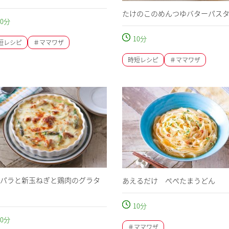
たけのこのめんつゆバターパス
0
分
10
分
短レシピ
＃ママワザ
時短レシピ
＃ママワザ
パラと新玉ねぎと鶏肉のグラタ
あえるだけ ぺぺたまうどん
10
分
0
分
＃ママワザ