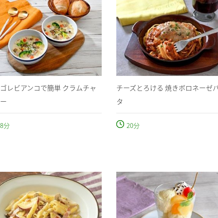
ゴレビアンコで簡単 クラムチャ
チーズとろける 焼きボロネーゼ
ー
タ
8
分
20
分