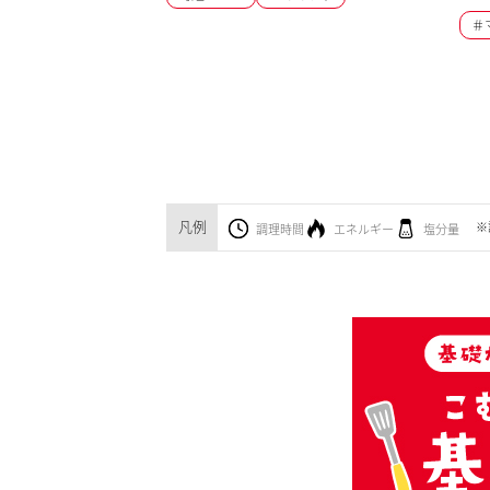
＃
凡例
※
調理時間
エネルギー
塩分量