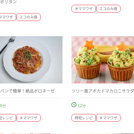
ポリタン
＃ママワザ
エコのみ焼
ママワザ
エコのみ焼
パンで簡単！絶品ボロネーゼ
ツリー風アボカドマカロニサラ
0
分
12
分
短レシピ
＃ママワザ
時短レシピ
＃ママワザ