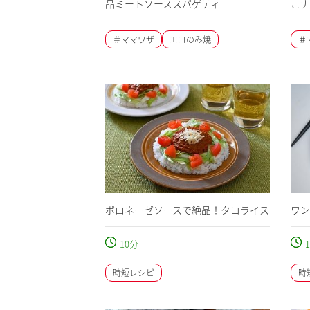
品ミートソーススパゲティ
こナ
＃ママワザ
エコのみ焼
＃
ボロネーゼソースで絶品！タコライス
ワン
10
分
1
時短レシピ
時