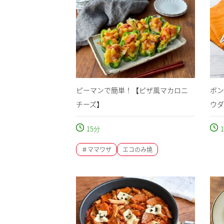
ピーマンで簡単！【ピザ風マカロニ
ボン
チーズ】
ウダ
15
分
1
＃ママワザ
エコのみ焼