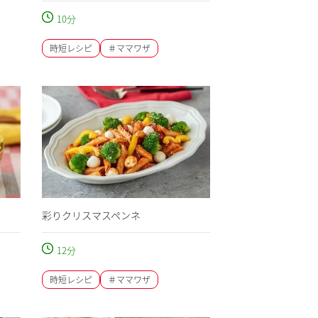
10
分
時短レシピ
＃ママワザ
ダ
彩りクリスマスペンネ
12
分
時短レシピ
＃ママワザ