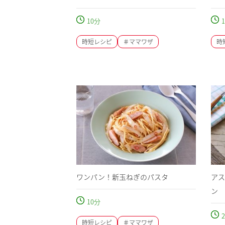
10
分
1
時短レシピ
＃ママワザ
時
ワンパン！新玉ねぎのパスタ
アス
ン
10
分
2
時短レシピ
＃ママワザ