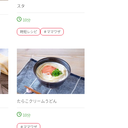
スタ
タ
10
分
時短レシピ
＃ママワザ
たらこクリームうどん
10
分
＃ママワザ