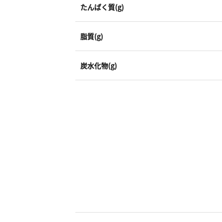
たんぱく質(g)
脂質(g)
炭水化物(g)