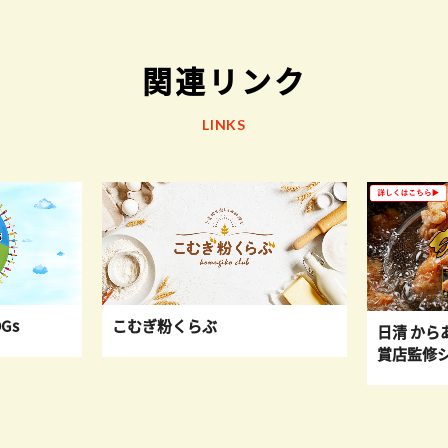
関連リンク
LINKS
Gs
こむぎ粉くらぶ
日清 から
賞店監修