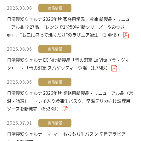
2026.08.06
商品情報
日清製粉ウェルナ 2026年秋 家庭用常温／冷凍 新製品・リニュ
ーアル品 全27品 “レンジで1分50秒”新シリーズ「やみつき
麺」、“お皿に盛って焼くだけ”のラザニア誕生
（
1.4MB
）
2026.08.06
商品情報
日清製粉ウェルナ EC向け新製品「青の洞窟 La Vita（ラ・ヴィー
タ）」・「青の洞窟 スパゲッティ」登場
（
1.7MB
）
2026.08.06
商品情報
日清製粉ウェルナ 2026年秋 業務用新製品・リニューアル品（常
温・冷凍） トレイ入り冷凍生パスタ、常温デリカ向け調理用
ソースを新発売
（
652KB
）
2026.07.01
商品情報
日清製粉ウェルナ
「マ･マー もちもち生パスタ 辛旨アラビアー