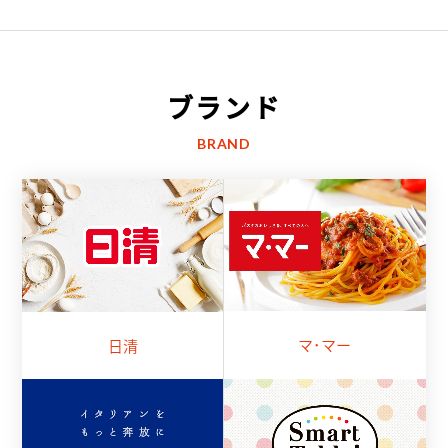
ブランド
BRAND
マ･マー
日清