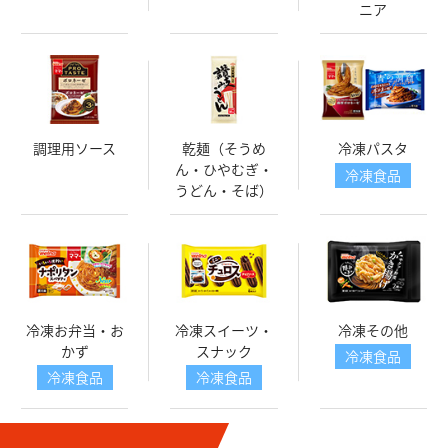
ニア
調理用ソース
乾麺（そうめ
冷凍パスタ
ん・ひやむぎ・
冷凍食品
うどん・そば）
冷凍お弁当・お
冷凍スイーツ・
冷凍その他
かず
スナック
冷凍食品
冷凍食品
冷凍食品