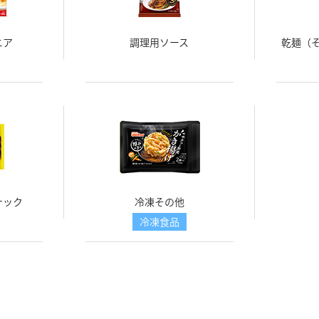
ニア
調理用ソース
乾麺（
ナック
冷凍その他
冷凍食品