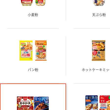
小麦粉
天ぷら粉
パン粉
ホットケーキミッ