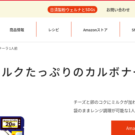
日清製粉ウェルナとSDGs
お問い合わせ
商品情報
レシピ
Amazonストア
S
ーラ 1人前
ミルクたっぷりのカルボナ
チーズと卵のコクにミルクが加
袋のままレンジ調理が可能な1
Am