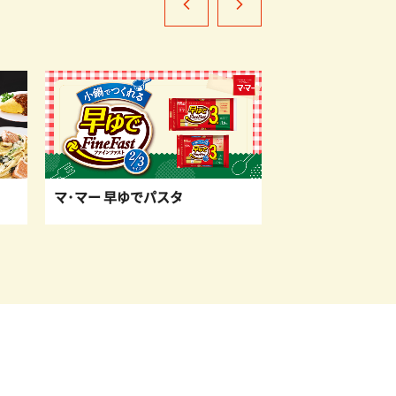
マ･マー 早ゆでパスタ
日清製粉ウェルナと