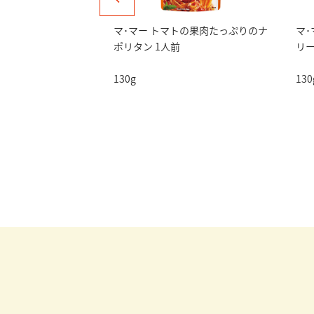
野菜たっぷりの
マ･マー トマトの果肉たっぷりのナ
マ･
ょうゆ
ポリタン 1人前
リー
1人前
130g
130