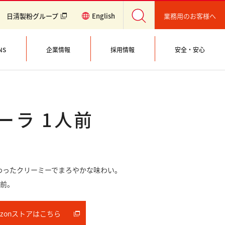
業務用のお客様へ
日清製粉グループ
English
NS
企業情報
採用情報
安全・安心
ーラ 1人前
わったクリーミーでまろやかな味わい。
人前。
azonストアはこちら