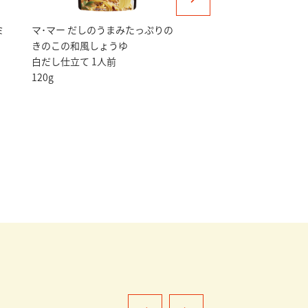
ミ
マ･マー だしのうまみたっぷりの
マ･マー 香味野菜たっ
きのこの和風しょうゆ
あさりの和風しょうゆ
白だし仕立て 1人前
にんにく風味 1人前
120g
120g