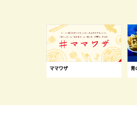
青
ナとSDGs
ママワザ