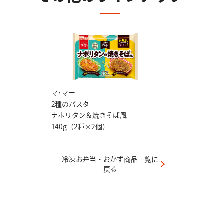
マ･マー
2種のパスタ
ナポリタン＆焼きそば風
140g（2種×2個）
冷凍お弁当・おかず
商品一覧に
戻る