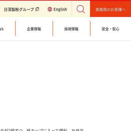
冷凍食品
業務用のお客様へ
日清製粉グループ
English
NS
企業情報
採用情報
安全・安心
スタが2個ずつ、紙カップに入って便利。お弁当