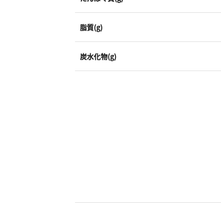
脂質(g)
炭水化物(g)