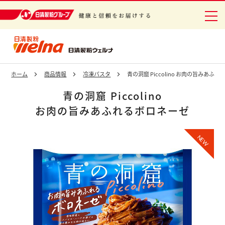
冷凍食品
日清製粉グループ 健康と信頼をお届けする
ホーム
商品情報
冷凍パスタ
青の洞窟 Piccolino お肉の旨みあふ
青の洞窟 Piccolino
お肉の旨みあふれるボロネーゼ
NEW