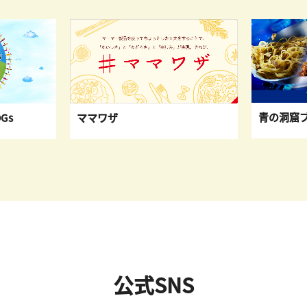
青の洞窟
Gs
ママワザ
公式SNS