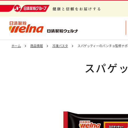
日清製粉グループ 健康と信頼をお届けする
ホーム
商品情報
冷凍パスタ
スパゲッティーのパンチョ監修ナポ
スパゲ