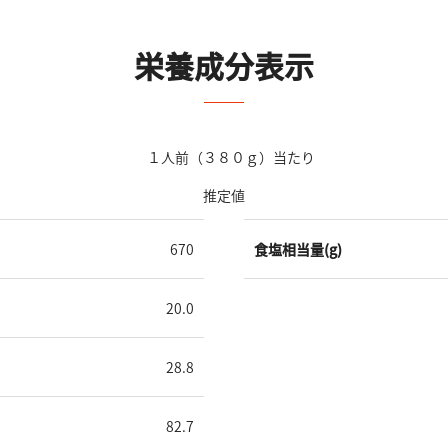
栄養成分表示
１人前（３８０ｇ）当たり
推定値
670
食塩相当量(g)
20.0
28.8
82.7