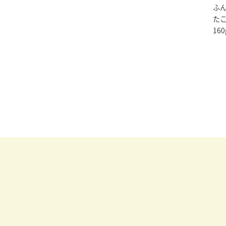
ふ
た
160