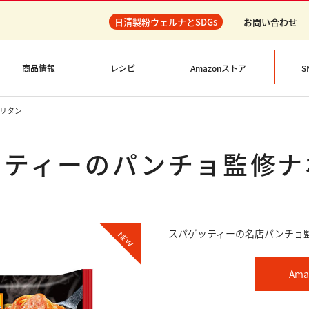
日清製粉ウェルナとSDGs
お問い合わせ
商品情報
レシピ
Amazonストア
S
リタン
ッティーのパンチョ監修ナ
スパゲッティーの名店パンチョ
NEW
Am