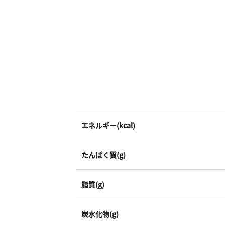
エネルギー(kcal)
たんぱく質(g)
脂質(g)
炭水化物(g)