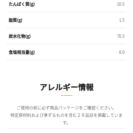
たんぱく質(g)
10.5
脂質(g)
1.5
炭水化物(g)
70.3
食塩相当量(g)
8.0
アレルギー情報
ご使用の前に必ず商品パッケージをご確認ください。
特定原材料および準ずるものを含む２８品目を掲載していま
す。