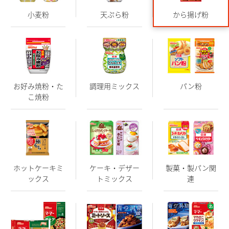
小麦粉
天ぷら粉
から揚げ粉
お好み焼粉・た
調理用ミックス
パン粉
こ焼粉
ホットケーキミ
ケーキ・デザー
製菓・製パン関
ックス
トミックス
連