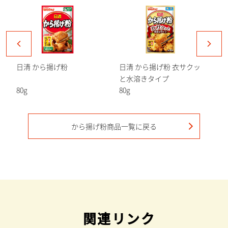
日清 から揚げ粉
日清 から揚げ粉 衣サクッ
と水溶きタイプ
80g
80g
1
から揚げ粉
商品一覧に戻る
関連リンク