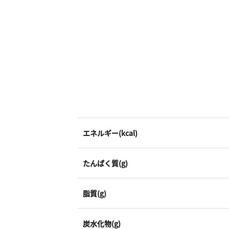
エネルギー(kcal)
たんぱく質(g)
脂質(g)
炭水化物(g)