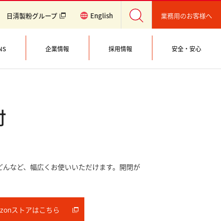
業務用のお客様へ
日清製粉グループ
English
NS
企業情報
採用情報
安全・安心
付
どんなど、幅広くお使いいただけます。開閉が
。
azonストアはこちら