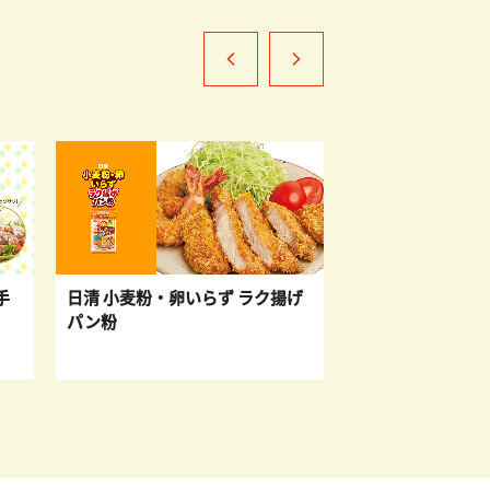
日清 小麦粉・卵いらず ラク揚げ
日清 カメリヤ レシピ動画
パン粉
中！