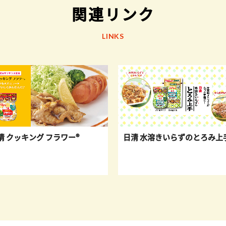
関連リンク
LINKS
ング フラワー®
日清 水溶きいらずのとろみ上手