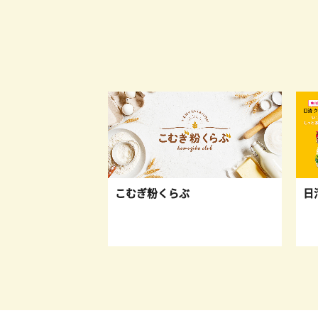
s
こむぎ粉くらぶ
日清 クッキ