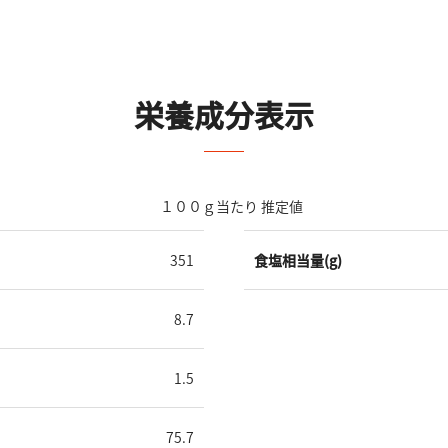
栄養成分表示
１００ｇ当たり 推定値
351
食塩相当量(g)
8.7
1.5
75.7