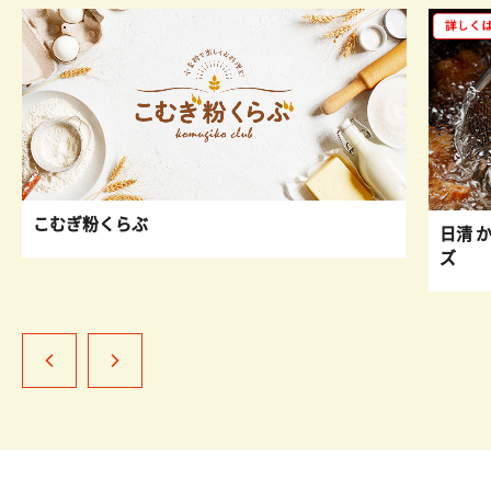
こむぎ粉くらぶ
日清 
ズ