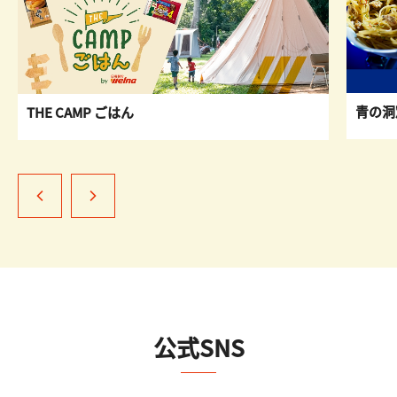
青の洞
THE CAMP ごはん
公式SNS