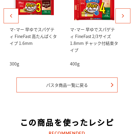
マ･マー 早ゆでスパゲテ
マ･マー 早ゆでスパゲテ
ィ FineFast 高たんぱくタ
ィ FineFast 2/3サイズ
ィ
イプ 1.6mm
1.8mm チャック付結束タ
イプ
300g
400g
5
パスタ
商品一覧に戻る
この商品を使ったレシピ
RECOMMENDED