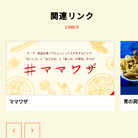
関連リンク
LINKS
青の洞
ママワザ