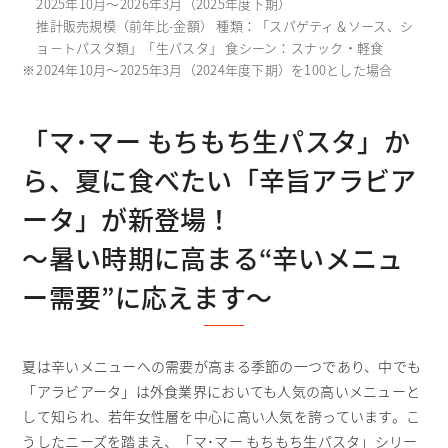
2025年10月～2026年3月（2025年度下期）
推計販売規模（前年比-金額） 種類：「スパゲティ＆ソース、シ
ョ－トパスタ類」「生パスタ」 食シーン：スナック・軽食
※
2024年10月～2025年3月（2024年度下期）を100とした場合
「マ･マー もちもち生パスタ」か
ら、
夏に食べたい「辛旨アラビア
ータ」が新登場！
～暑い時期に高まる“辛いメニュ
ー需要”に応えます～
夏は辛いメニューへの需要が高まる季節の一つであり、中でも
「アラビアータ」は外食業界においても人気の高いメニューと
して知られ、若年女性層を中心に高い人気を誇っています。こ
うしたニーズを踏まえ、「マ･マー もちもち生パスタ」シリー