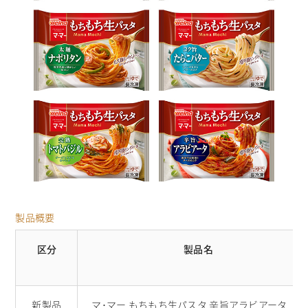
製品概要
区分
製品名
新製品
マ･マー もちもち生パスタ 辛旨アラビアータ