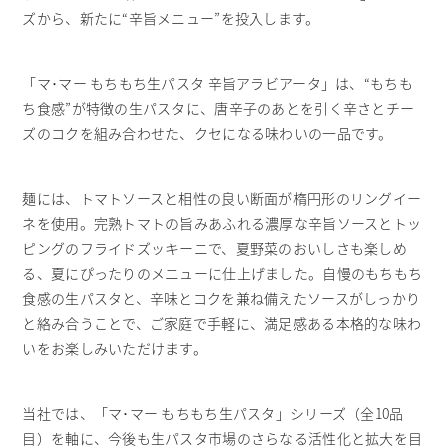
ズから、新たに“辛旨メニュー”を投入します。
「マ･マー もちもち生パスタ 辛旨アラビアータ」は、“もちも
ち食感”が特徴の生パスタに、唐辛子のあとを引く辛さとチー
ズのコクを組み合わせた、クセになる味わいの一品です。
麺には、トマトソースと相性の良い断面が楕円形のリングイー
ネを使用。完熟トマトの旨みあふれる濃厚な辛旨ソースとトッ
ピングのフライドズッキーニで、夏野菜のおいしさも楽しめ
る、夏にぴったりのメニューに仕上げました。自慢のもちもち
食感の生パスタと、辛味とコクを兼ね備えたソースがしっかり
と絡み合うことで、ご家庭で手軽に、満足感ある本格的な味わ
いをお楽しみいただけます。
当社では、「マ･マー もちもち生パスタ」シリーズ（全10品
目）を軸に、今後も生パスタ市場のさらなる活性化と拡大を目