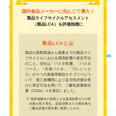
国内食品メーカーに先んじて導入！
製品ライフサイクルアセスメント
（製品LCA）を評価指標に
製品LCAとは
製品の原料調達から廃棄までの製品ライ
フサイクルにおける環境影響の算定手法
のこと。当社は「パスタ乾麺」「パスタ
ソース」「冷凍パスタ」「プレミック
ス」の４つの家庭用製品カテゴリーにつ
いて、第三者機関により妥当性評価を受
けた算定方法を用いて、二酸化炭素相当
量（CO2e）
を算定しました。
※
地球温暖化の原因となる温室効果ガスの排
出量を指す単位。温室効果ガスの発生量を
二酸化炭素の発生量に換算したもの。