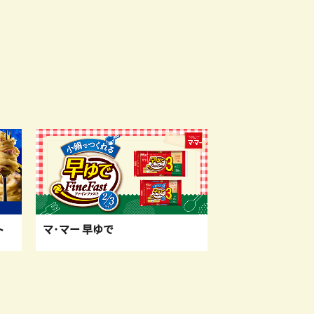
ト
マ･マー 早ゆで