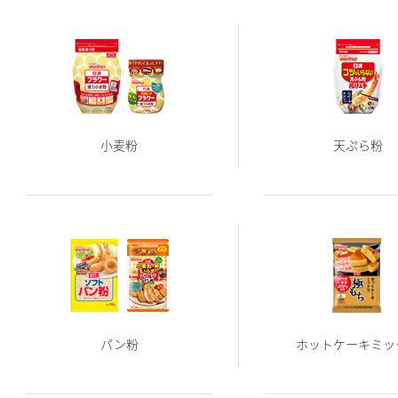
小麦粉
天ぷら粉
パン粉
ホットケーキミッ