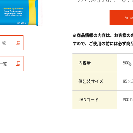
ーブオイルを加えると、一層う
Am
※商品情報の内容は、お客様の
一覧
すので、ご使用の前には必ず商
内容量
500g
一覧
個包装サイズ
85×
JANコード
8001