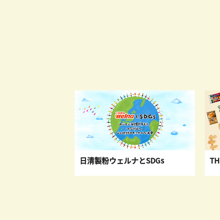
日清製粉ウェルナとSDGs
TH