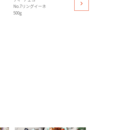
No.7リングイーネ
500g
ディ･チェコ
No.93ファルファーレ
250g