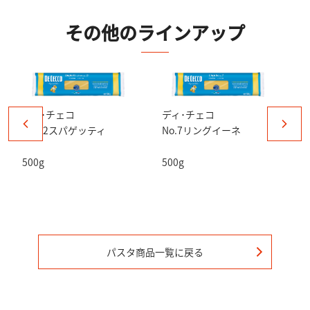
その他のラインアップ
ディ･チェコ
ディ･チェコ
No.12スパゲッティ
No.7リングイーネ
500g
500g
N
2
パスタ
商品一覧に戻る