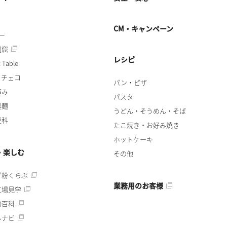
CM・キャンペーン
ー
洞窟
レシピ
 Table
・チェコ
パン・ピザ
極み
パスタ
製麺
うどん・そうめん・そば
更科
たこ焼き・お好み焼き
ホットケーキ
・楽しむ
その他
ぎ粉くらぶ
業務用のお客様
工場見学
粉百科
ルナビ