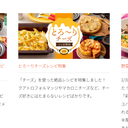
シピ
とろーりチーズレシピ特集
野
「チーズ」を使った絶品レシピを特集しました！
1
クアトロフォルマッジやマカロニチーズなど、チー
た
ビ
ズ好きにはたまらないレシピばかりです。
「
なメ
ユ
れ
※
あ