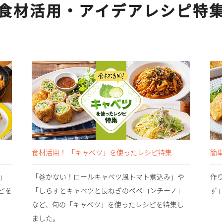
食材活用・アイデアレシピ特
集
食材活用！ 「キャベツ」を使ったレシピ特集
簡
」
「巻かない！ロールキャベツ風トマト煮込み」や
作
ピを
「しらすとキャベツと長ねぎのペペロンチーノ」
ず
など、旬の「キャベツ」を使ったレシピを特集し
ました。