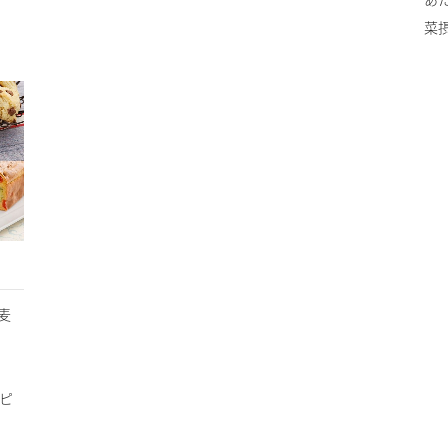
菜
麦
シピ