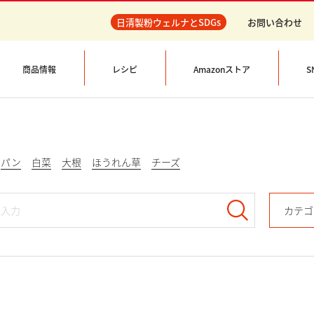
日清製粉ウェルナとSDGs
お問い合わせ
商品情報
レシピ
Amazonストア
S
パン
白菜
大根
ほうれん草
チーズ
カテゴ