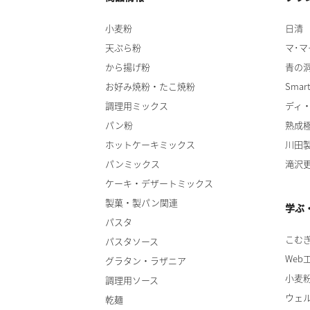
小麦粉
日清
天ぷら粉
マ･マ
から揚げ粉
青の
お好み焼粉・たこ焼粉
Smart
調理用ミックス
ディ
パン粉
熟成
ホットケーキミックス
川田
パンミックス
滝沢
ケーキ・デザートミックス
製菓・製パン関連
学ぶ
パスタ
こむ
パスタソース
Web
グラタン・ラザニア
小麦
調理用ソース
ウェ
乾麺