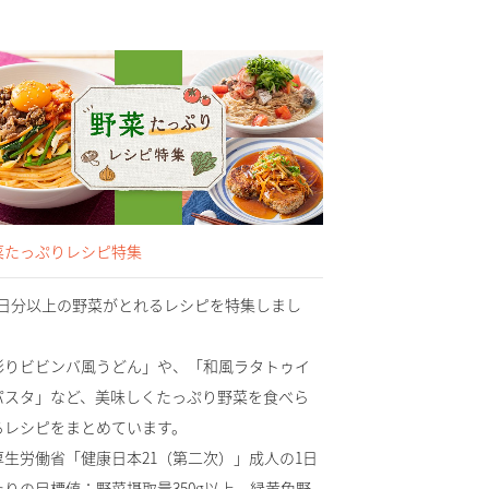
菜たっぷりレシピ特集
/3日分以上の野菜がとれるレシピを特集しまし
！
彩りビビンバ風うどん」や、「和風ラタトゥイ
パスタ」など、美味しくたっぷり野菜を食べら
るレシピをまとめています。
厚生労働省「健康日本21（第二次）」成人の1日
たりの目標値：野菜摂取量350g以上、緑黄色野