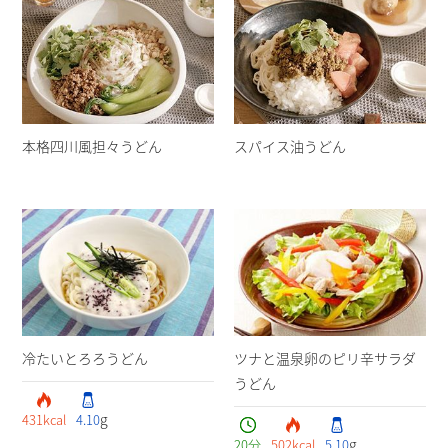
本格四川風担々うどん
スパイス油うどん
冷たいとろろうどん
ツナと温泉卵のピリ辛サラダ
うどん
g
431
kcal
4.10
g
20
分
502
kcal
5.10