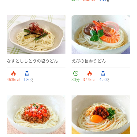
なすとししとうの塩うどん
えびの長寿うどん
g
g
463
kcal
1.80
30
分
377
kcal
4.50