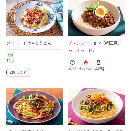
タコミート冷やしうどん
チャジャンミョン（韓国風ジ
ャージャー麺）
10
分
g
20
分
455
kcal
2.50
時短レシピ