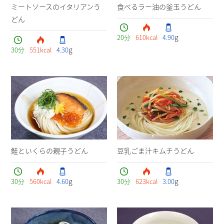
ミートソースのイタリアンう
食べるラー油の釜玉うどん
どん
g
20
分
610
kcal
4.90
g
30
分
551
kcal
4.30
鮭といくらの親子うどん
豆乳ごま汁キムチうどん
g
g
30
分
560
kcal
4.60
30
分
623
kcal
3.00