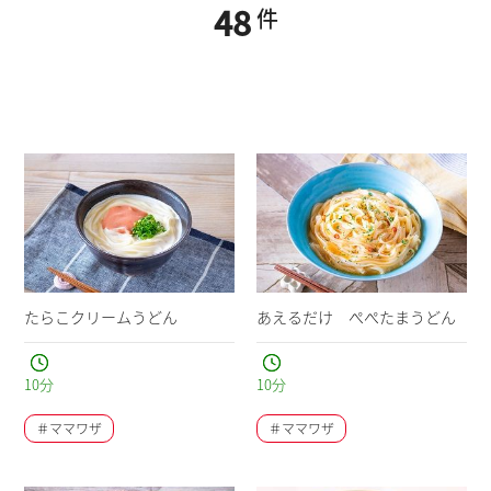
48
件
たらこクリームうどん
あえるだけ ぺぺたまうどん
10
分
10
分
＃ママワザ
＃ママワザ