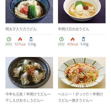
明太子入り力うどん
年明け日の出うどん
g
g
20
分
537
kcal
5.50
20
分
465
kcal
5.40
今年も元気！年明けうどん～
ヘルシー！がっつり！年明け
干しえびおろしうどん～
うどん～焼きうどん～