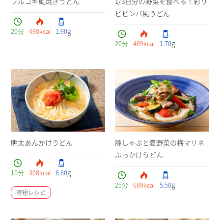
プルコギ風焼きうどん
1/3日分の野菜を食べる！彩り
ビビンバ風うどん
g
20
分
490
kcal
1.90
g
20
分
489
kcal
1.70
明太あんかけうどん
豚しゃぶと夏野菜の梅マリネ
ぶっかけうどん
g
10
分
308
kcal
6.80
g
25
分
689
kcal
5.50
時短レシピ