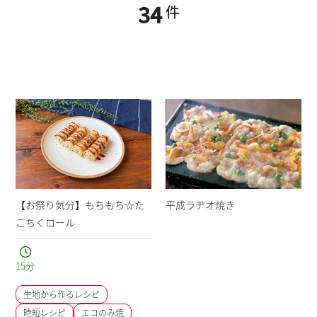
34
件
【お祭り気分】もちもち☆た
平成ラヂオ焼き
こちくロール
15
分
生地から作るレシピ
時短レシピ
エコのみ焼