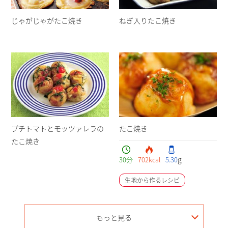
じゃがじゃがたこ焼き
ねぎ入りたこ焼き
プチトマトとモッツァレラの
たこ焼き
たこ焼き
g
30
分
702
kcal
5.30
生地から作るレシピ
もっと見る