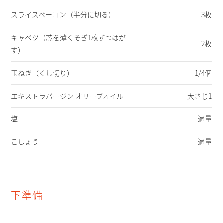
スライスベーコン
（半分に切る）
3枚
キャベツ
（芯を薄くそぎ1枚ずつはが
2枚
す）
玉ねぎ
（くし切り）
1/4個
エキストラバージン オリーブオイル
大さじ1
塩
適量
こしょう
適量
下準備