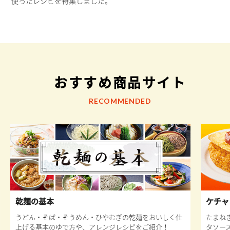
使ったレシピを特集しました。
おすすめ商品サイト
RECOMMENDED
乾麺の基本
ケチャ
うどん・そば・そうめん・ひやむぎの乾麺をおいしく仕
たまね
上げる基本のゆで方や、アレンジレシピをご紹介！
タソー