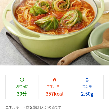
調理時間
エネルギー
塩分量
30
分
357
kcal
2.50
g
エネルギー・食塩量は1人分の値です