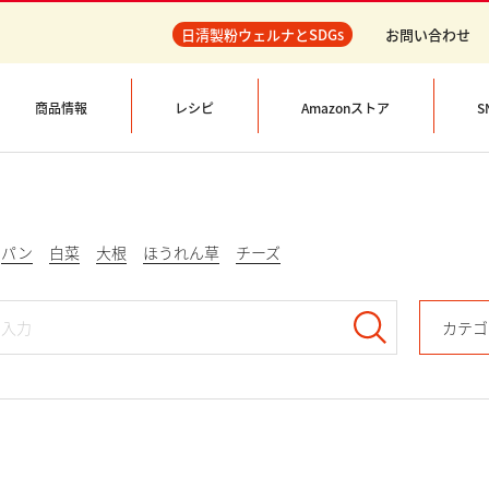
日清製粉ウェルナとSDGs
お問い合わせ
商品情報
レシピ
Amazonストア
S
パン
白菜
大根
ほうれん草
チーズ
カテゴ