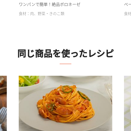
ワンパンで簡単！絶品ボロネーゼ
ベ
食材：肉、野菜・きのこ類
食
同じ商品を使ったレシピ