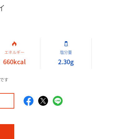
ィ
エネルギー
塩分量
660
kcal
2.30
g
です