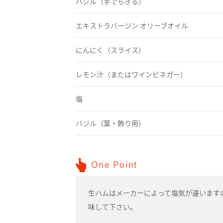
バジル
（手でちぎる）
エキストラバージン オリーブオイル
にんにく
（スライス）
レモン汁
（またはワインビネガー）
塩
バジル
（葉・飾り用）
One Point
生ハムはメーカーによって塩気が違います
味して下さい。