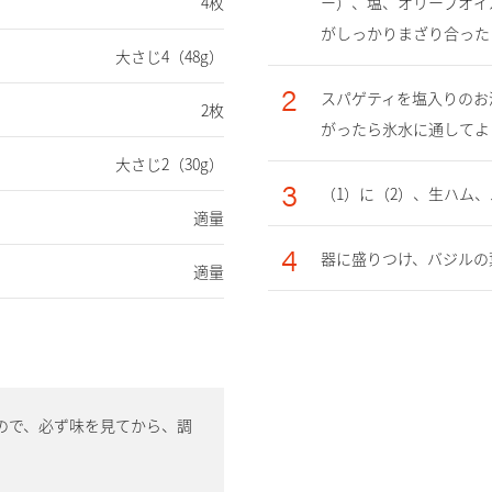
4枚
ー）、塩、オリーブオイ
がしっかりまざり合った
大さじ4（48g）
2
スパゲティを塩入りのお
2枚
がったら氷水に通してよ
大さじ2（30g）
3
（1）に（2）、生ハム
適量
4
器に盛りつけ、バジルの
適量
ので、必ず味を見てから、調