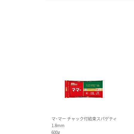
マ･マー チャック付結束スパゲティ
1.8mm
600g