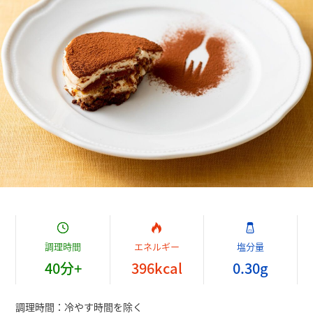
調理時間
エネルギー
塩分量
40
分
+
396
kcal
0.30
g
調理時間：
冷やす時間を除く