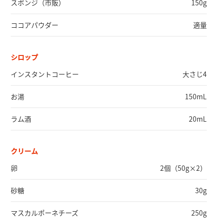
スポンジ
（市販）
150g
ココアパウダー
適量
シロップ
インスタントコーヒー
大さじ4
お湯
150mL
ラム酒
20mL
クリーム
卵
2個（50g×2）
砂糖
30g
マスカルポーネチーズ
250g