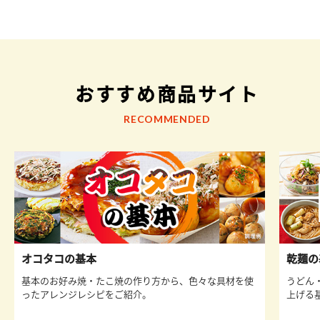
おすすめ商品サイト
RECOMMENDED
オコタコの基本
乾麺の
基本のお好み焼・たこ焼の作り方から、色々な具材を使
うどん
ったアレンジレシピをご紹介。
上げる