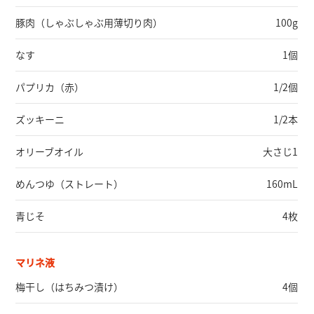
豚肉
（しゃぶしゃぶ用薄切り肉）
100g
なす
1個
パプリカ
（赤）
1/2個
ズッキーニ
1/2本
オリーブオイル
大さじ1
めんつゆ
（ストレート）
160mL
青じそ
4枚
マリネ液
梅干し
（はちみつ漬け）
4個