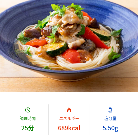
調理時間
エネルギー
塩分量
25
分
689
kcal
5.50
g