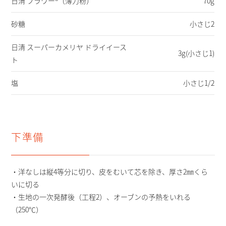
日清 フラワー®（薄力粉）
70g
砂糖
小さじ2
日清 スーパーカメリヤ ドライイース
3g(小さじ1)
ト
塩
小さじ1/2
下準備
・洋なしは縦4等分に切り、皮をむいて芯を除き、厚さ2㎜くら
いに切る
・生地の一次発酵後（工程2）、オーブンの予熱をいれる
（250℃）