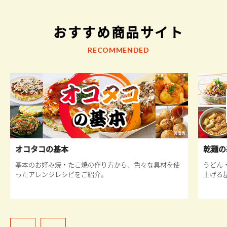
おすすめ商品サイト
RECOMMENDED
オコタコの基本
乾麺の
基本のお好み焼・たこ焼の作り方から、色々な具材を使
うどん
ったアレンジレシピをご紹介。
上げる