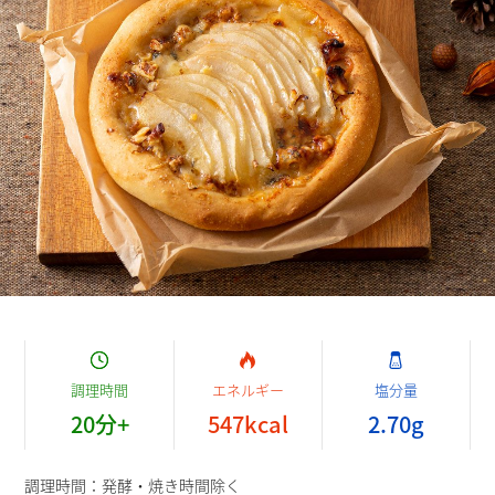
調理時間
エネルギー
塩分量
20
分
+
547
kcal
2.70
g
調理時間：
発酵・焼き時間除く