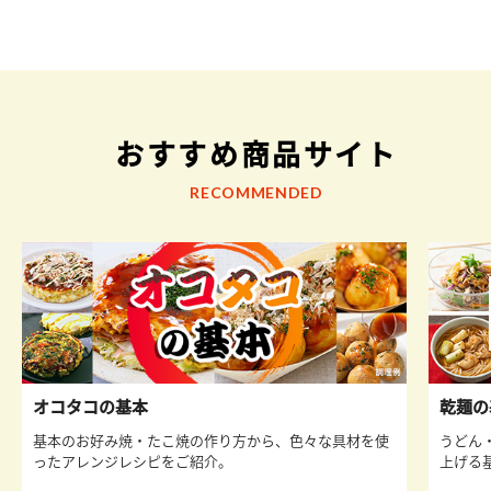
おすすめ商品サイト
RECOMMENDED
オコタコの基本
乾麺の
基本のお好み焼・たこ焼の作り方から、色々な具材を使
うどん
ったアレンジレシピをご紹介。
上げる