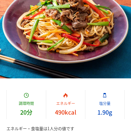
調理時間
エネルギー
塩分量
20
分
490
kcal
1.90
g
エネルギー・食塩量は1人分の値です