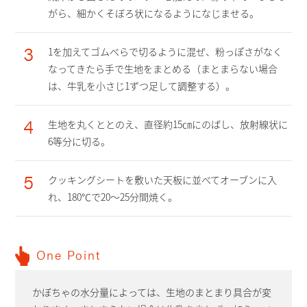
がら、細かくそぼろ状になるようになじませる。
3
1を加えてゴムべらで切るように混ぜ、粉っぽさがなく
なってきたら手で生地をまとめる（まとまらない場合
は、牛乳を小さじ1ずつ足して調整する）。
4
生地を丸くととのえ、直径約15㎝にのばし、放射線状に
6等分に切る。
5
クッキングシートを敷いた天板に並べてオーブンに入
れ、180℃で20～25分間焼く。
One Point
かぼちゃの水分量によっては、生地のまとまり具合が変