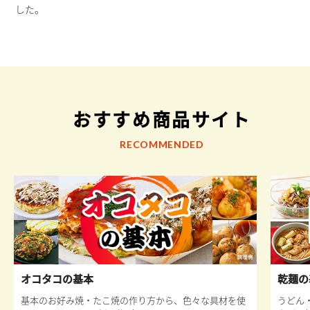
した。
おすすめ商品サイト
RECOMMENDED
オコタコの基本
乾麺の
基本のお好み焼・たこ焼の作り方から、色々な具材を使
うどん