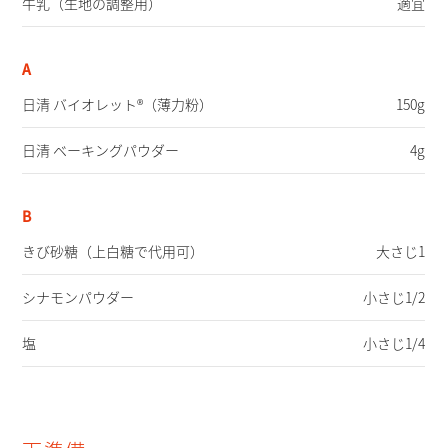
牛乳
（生地の調整用）
適宜
A
日清 バイオレット®（薄力粉）
150g
日清 ベーキングパウダー
4g
B
きび砂糖
（上白糖で代用可）
大さじ1
シナモンパウダー
小さじ1/2
塩
小さじ1/4