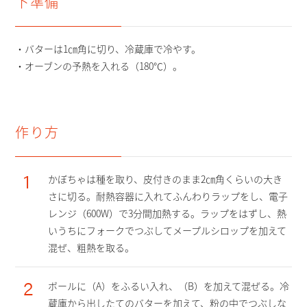
下準備
・バターは1㎝角に切り、冷蔵庫で冷やす。
・オーブンの予熱を入れる（180℃）。
作り方
1
かぼちゃは種を取り、皮付きのまま2㎝角くらいの大き
さに切る。耐熱容器に入れてふんわりラップをし、電子
レンジ（600W）で3分間加熱する。ラップをはずし、熱
いうちにフォークでつぶしてメープルシロップを加えて
混ぜ、粗熱を取る。
2
ボールに（A）をふるい入れ、（B）を加えて混ぜる。冷
蔵庫から出したてのバターを加えて、粉の中でつぶしな