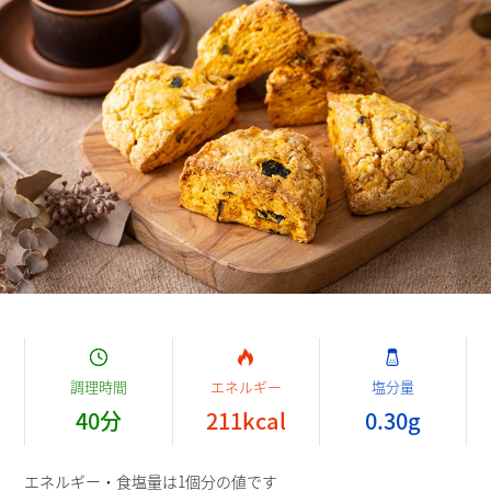
調理時間
エネルギー
塩分量
40
分
211
kcal
0.30
g
エネルギー・食塩量は1個分の値です