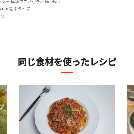
･マー 早ゆでスパゲティ FineFast
.6mm 結束タイプ
0g
同じ食材を使ったレシピ