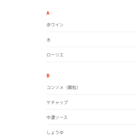
A
赤ワイン
水
ローリエ
B
コンソメ
（顆粒）
ケチャップ
中濃ソース
しょうゆ