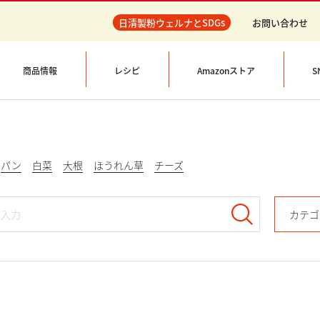
日清製粉ウェルナとSDGs
お問い合わせ
商品情報
レシピ
Amazonストア
S
パン
白菜
大根
ほうれん草
チーズ
カテゴ