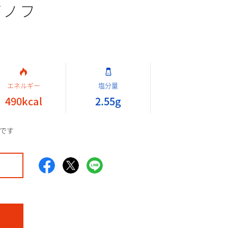
ガノフ
エネルギー
塩分量
490
kcal
2.55
g
です