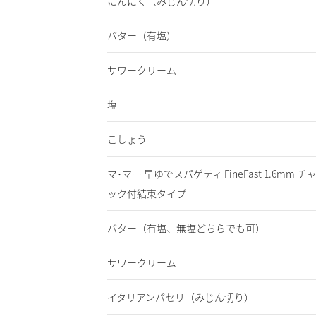
にんにく
（みじん切り）
バター
（有塩）
サワークリーム
塩
こしょう
マ･マー 早ゆでスパゲティ FineFast 1.6mm チ
ック付結束タイプ
バター
（有塩、無塩どちらでも可）
サワークリーム
イタリアンパセリ
（みじん切り）