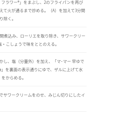
 フラワー®」をまぶし、2のフライパンを再び
えて火が通るまで炒める。（A）を加えて3分間
り除く。
分間煮込み、ローリエを取り除き、サワークリー
、塩・こしょうで味をととのえる。
かし、塩（分量外）を加え、「マ･マー 早ゆで
t 1.6㎜」を裏面の表示通りにゆで、ザルに上げて水
）をからめる。
みでサワークリームをのせ、みじん切りにしたイ