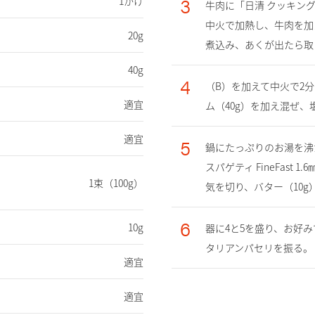
3
1かけ
牛肉に「日清 クッキング
中火で加熱し、牛肉を加
20g
煮込み、あくが出たら取
40g
4
（B）を加えて中火で2
適宜
ム（40g）を加え混ぜ
適宜
5
鍋にたっぷりのお湯を沸
スパゲティ FineFas
ャ
1束（100g）
気を切り、バター（10g
6
10g
器に4と5を盛り、お好
タリアンパセリを振る。
適宜
適宜