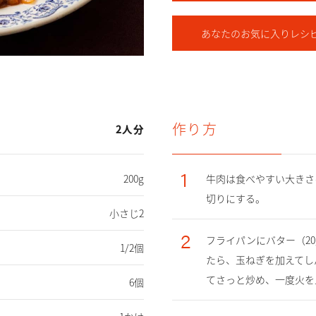
あなたの
お気に入りレシ
作り方
2人分
1
200g
牛肉は食べやすい大きさ
切りにする。
小さじ2
2
フライパンにバター（2
1/2個
たら、玉ねぎを加えてし
てさっと炒め、一度火を
6個