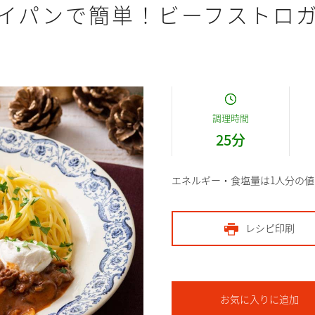
イパンで簡単！ビーフストロ
調理時間
25
分
エネルギー・食塩量は1人分の値
レシピ印刷
お気に入りに追加