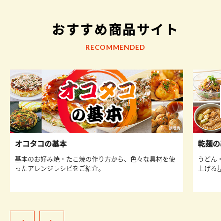
おすすめ商品サイト
RECOMMENDED
オコタコの基本
乾麺の
基本のお好み焼・たこ焼の作り方から、色々な具材を使
うどん
ったアレンジレシピをご紹介。
上げる