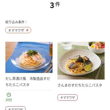
3
件
絞り込み条件：
＃ママワザ
×
だし茶漬け風 冷製逸品すだ
ちたらこパスタ
さんまのすだちたらこパスタ
＃ママワザ
10
分
＃ママワザ