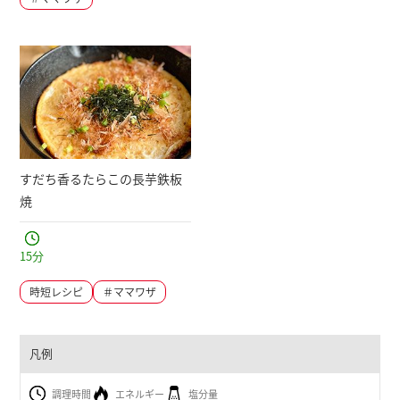
すだち香るたらこの長芋鉄板
焼
15
分
時短レシピ
＃ママワザ
凡例
調理時間
エネルギー
塩分量