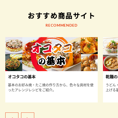
おすすめ商品サイト
RECOMMENDED
オコタコの基本
乾麺の
基本のお好み焼・たこ焼の作り方から、色々な具材を使
うどん
ったアレンジレシピをご紹介。
上げる