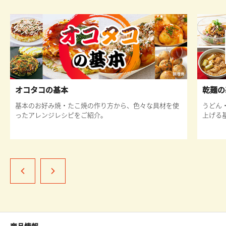
オコタコの基本
乾麺の
基本のお好み焼・たこ焼の作り方から、色々な具材を使
うどん
ったアレンジレシピをご紹介。
上げる