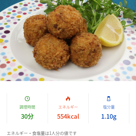
調理時間
エネルギー
塩分量
30
分
554
kcal
1.10
g
エネルギー・食塩量は1人分の値です