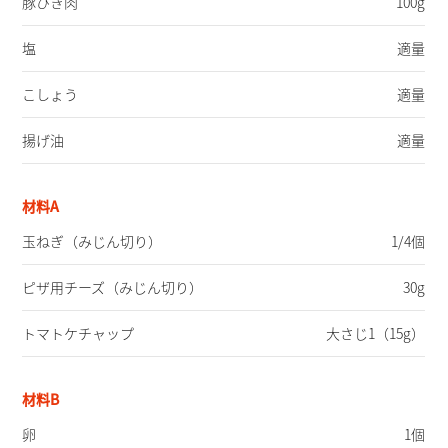
豚ひき肉
100g
塩
適量
こしょう
適量
揚げ油
適量
材料A
玉ねぎ
（みじん切り）
1/4個
ピザ用チーズ
（みじん切り）
30g
トマトケチャップ
大さじ1（15g）
材料B
卵
1個